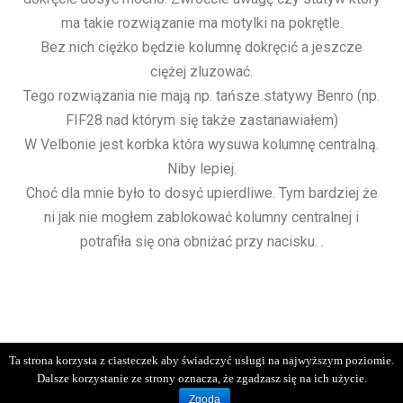
ma takie rozwiązanie ma motylki na pokrętle.
Bez nich ciężko będzie kolumnę dokręcić a jeszcze
ciężej zluzować.
Tego rozwiązania nie mają np. tańsze statywy Benro (np.
FIF28 nad którym się także zastanawiałem)
W Velbonie jest korbka która wysuwa kolumnę centralną.
Niby lepiej.
Choć dla mnie było to dosyć upierdliwe. Tym bardziej że
ni jak nie mogłem zablokować kolumny centralnej i
potrafiła się ona obniżać przy nacisku. .
Ta strona korzysta z ciasteczek aby świadczyć usługi na najwyższym poziomie.
Dalsze korzystanie ze strony oznacza, że zgadzasz się na ich użycie.
Proudly powered by WordPress
|
Theme:
Sydney
by aThemes.
Zgoda