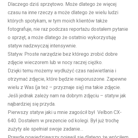
Dlaczego dziś sprzętowo. Może dlatego że więcej
czasu na inne rzeczy a może dlatego że wielu ludzi
których spotykam, w tym moich klientów także
fotografuje, nie raz podczas reportażu dostałem pytanie
o sprzęt, a może dlatego że ostatnio wykorzystuję
statyw nadzwyczaj intensywnie.
Statyw. Proste narzędzie bez którego zrobić dobre
zdjęcie wieczorem lub w nocy raczej ciężko.
Dzięki temu możemy wydłużyć czas naświetlania i
otrzymać zdjęcie, które będzie nieporuszone. Zapewne
wielu z Was (ja też – przyznaje się) ma takie zdjęcie.
Jeśli jednak zależy nam na dobrym zdjęciu – statyw jak
najbardziej się przyda.
Pierwszy statyw jaki u mnie zagościł był Velbon CX-
640. Dostałem w prezencie od kolegi. Był już trochę
zużyty ale spełniał swoje zadanie…
Prawdę powiedziawszy pojawił się dlatego że wróciłem