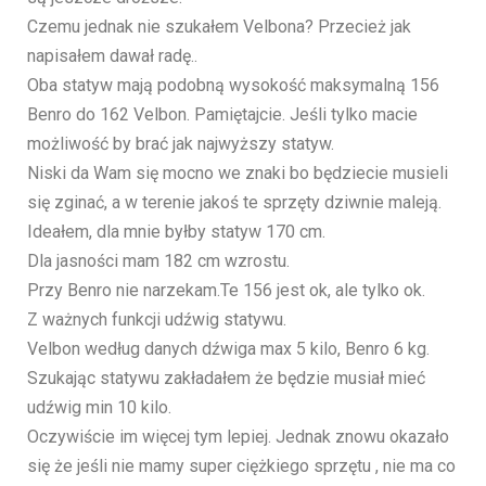
Czemu jednak nie szukałem Velbona? Przecież jak
napisałem dawał radę..
Oba statyw mają podobną wysokość maksymalną 156
Benro do 162 Velbon. Pamiętajcie. Jeśli tylko macie
możliwość by brać jak najwyższy statyw.
Niski da Wam się mocno we znaki bo będziecie musieli
się zginać, a w terenie jakoś te sprzęty dziwnie maleją.
Ideałem, dla mnie byłby statyw 170 cm.
Dla jasności mam 182 cm wzrostu.
Przy Benro nie narzekam.Te 156 jest ok, ale tylko ok.
Z ważnych funkcji udźwig statywu.
Velbon według danych dźwiga max 5 kilo, Benro 6 kg.
Szukając statywu zakładałem że będzie musiał mieć
udźwig min 10 kilo.
Oczywiście im więcej tym lepiej. Jednak znowu okazało
się że jeśli nie mamy super ciężkiego sprzętu , nie ma co