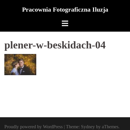
Skip
Pracownia Fotograficzna Iluzja
to
content
plener-w-beskidach-04
Proudly powered by WordPress
|
Theme:
Sydney
by aThemes.