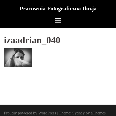
Skip
Pracownia Fotograficzna Iluzja
to
content
izaadrian_040
Proudly powered by WordPress
|
Theme:
Sydney
by aThemes.