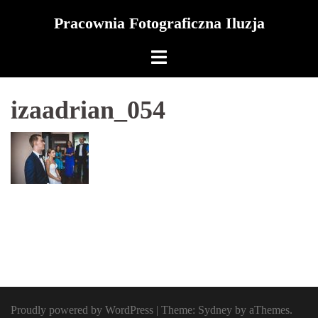
Skip
Pracownia Fotograficzna Iluzja
to
content
izaadrian_054
Proudly powered by WordPress
|
Theme:
Sydney
by aThemes.