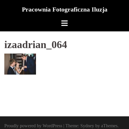
Skip
Pracownia Fotograficzna Iluzja
to
content
izaadrian_064
Proudly powered by WordPress
|
Theme:
Sydney
by aThemes.