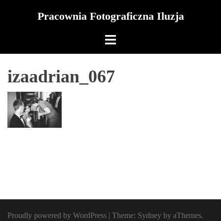
Skip
Pracownia Fotograficzna Iluzja
to
content
izaadrian_067
Proudly powered by WordPress
|
Theme:
Sydney
by aThemes.