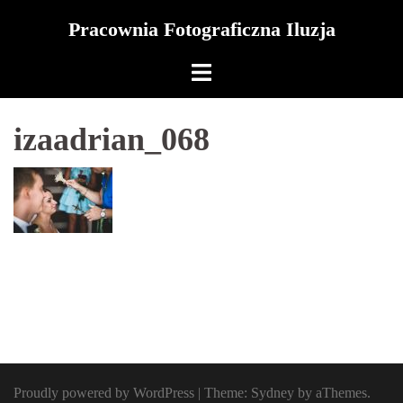
Skip
Pracownia Fotograficzna Iluzja
to
content
izaadrian_068
Proudly powered by WordPress
|
Theme:
Sydney
by aThemes.