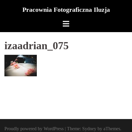
Skip
Pracownia Fotograficzna Iluzja
to
content
izaadrian_075
Proudly powered by WordPress
|
Theme:
Sydney
by aThemes.