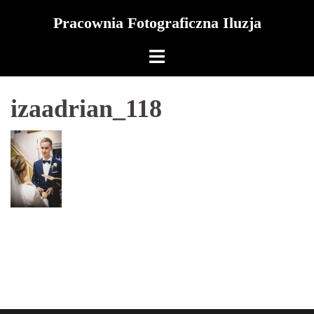
Skip
Pracownia Fotograficzna Iluzja
to
content
izaadrian_118