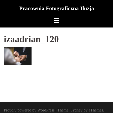
Skip
Pracownia Fotograficzna Iluzja
to
content
izaadrian_120
Proudly powered by WordPress
|
Theme:
Sydney
by aThemes.