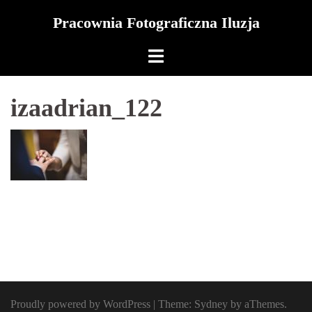
Skip
Pracownia Fotograficzna Iluzja
to
content
izaadrian_122
Proudly powered by WordPress
|
Theme:
Sydney
by aThemes.