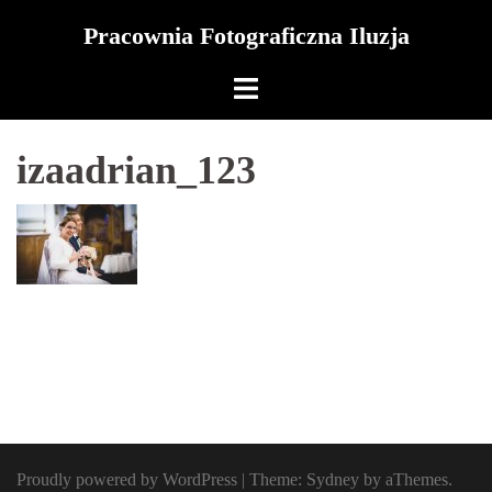
Skip
Pracownia Fotograficzna Iluzja
to
content
izaadrian_123
Proudly powered by WordPress
|
Theme:
Sydney
by aThemes.