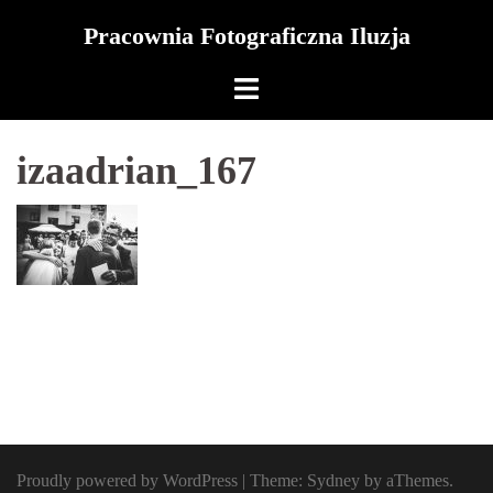
Skip
Pracownia Fotograficzna Iluzja
to
content
izaadrian_167
Proudly powered by WordPress
|
Theme:
Sydney
by aThemes.