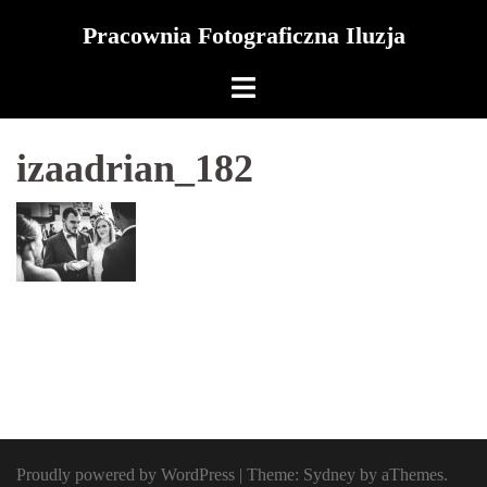
Skip
Pracownia Fotograficzna Iluzja
to
content
izaadrian_182
Proudly powered by WordPress
|
Theme:
Sydney
by aThemes.