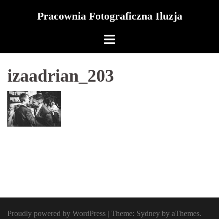
Skip
Pracownia Fotograficzna Iluzja
to
content
izaadrian_203
Proudly powered by WordPress
|
Theme:
Sydney
by aThemes.