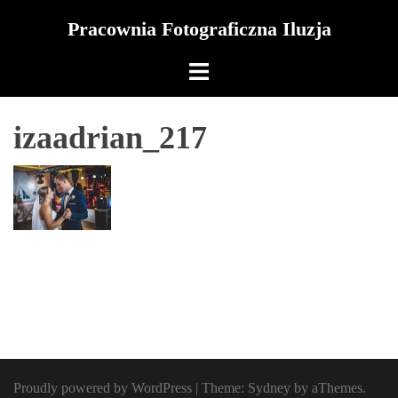
Skip
Pracownia Fotograficzna Iluzja
to
content
izaadrian_217
Proudly powered by WordPress
|
Theme:
Sydney
by aThemes.