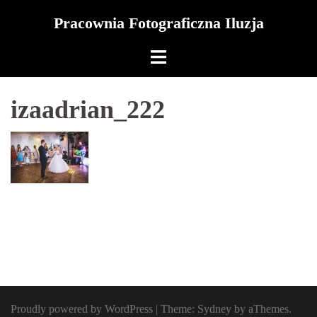
Skip
Pracownia Fotograficzna Iluzja
to
content
izaadrian_222
Proudly powered by WordPress
|
Theme:
Sydney
by aThemes.