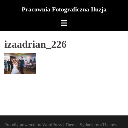
Skip
Pracownia Fotograficzna Iluzja
to
content
izaadrian_226
Proudly powered by WordPress
|
Theme:
Sydney
by aThemes.