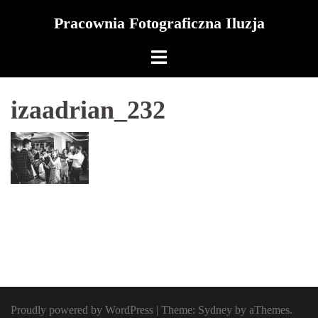
Skip
Pracownia Fotograficzna Iluzja
to
content
izaadrian_232
Proudly powered by WordPress
|
Theme:
Sydney
by aThemes.