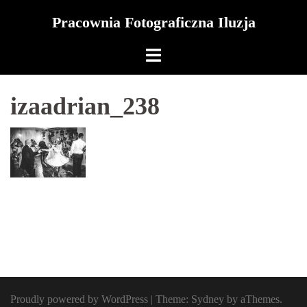
Skip
Pracownia Fotograficzna Iluzja
to
content
izaadrian_238
Proudly powered by WordPress
|
Theme:
Sydney
by aThemes.