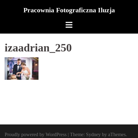
Skip
Pracownia Fotograficzna Iluzja
to
content
izaadrian_250
Proudly powered by WordPress
|
Theme:
Sydney
by aThemes.