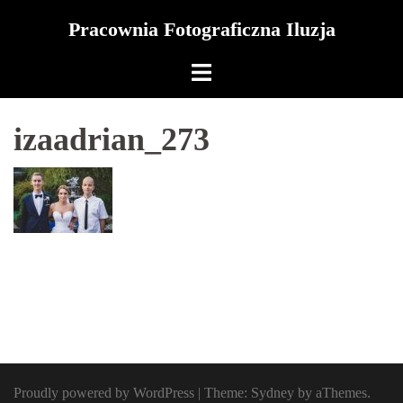
Skip
Pracownia Fotograficzna Iluzja
to
content
izaadrian_273
Proudly powered by WordPress
|
Theme:
Sydney
by aThemes.