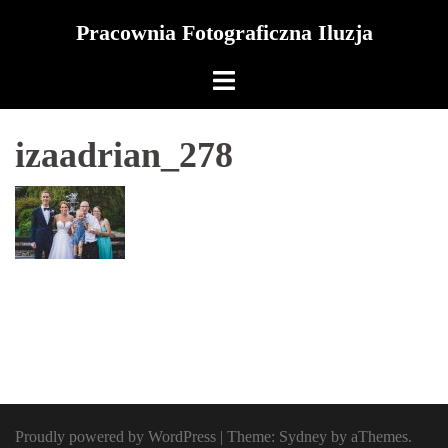
Skip
Pracownia Fotograficzna Iluzja
to
content
izaadrian_278
Proudly powered by WordPress
|
Theme:
Sydney
by aThemes.