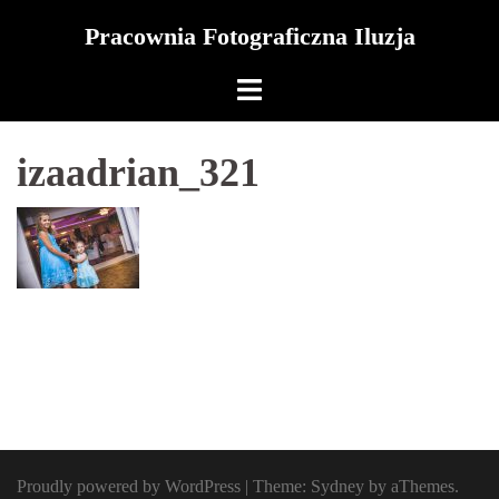
Skip
Pracownia Fotograficzna Iluzja
to
content
izaadrian_321
Proudly powered by WordPress
|
Theme:
Sydney
by aThemes.