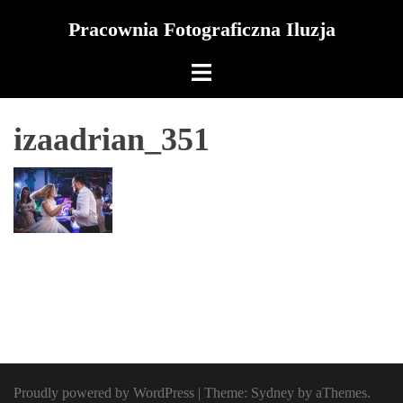
Skip
Pracownia Fotograficzna Iluzja
to
content
izaadrian_351
Proudly powered by WordPress
|
Theme:
Sydney
by aThemes.