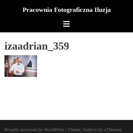
Skip
Pracownia Fotograficzna Iluzja
to
content
izaadrian_359
Proudly powered by WordPress
|
Theme:
Sydney
by aThemes.