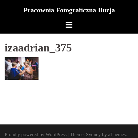
Skip
Pracownia Fotograficzna Iluzja
to
content
izaadrian_375
Proudly powered by WordPress
|
Theme:
Sydney
by aThemes.