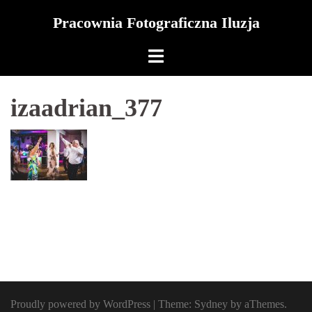
Skip
Pracownia Fotograficzna Iluzja
to
content
izaadrian_377
Proudly powered by WordPress
|
Theme:
Sydney
by aThemes.