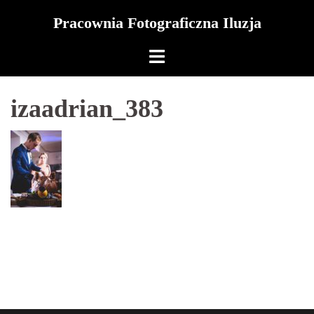
Skip
Pracownia Fotograficzna Iluzja
to
content
izaadrian_383