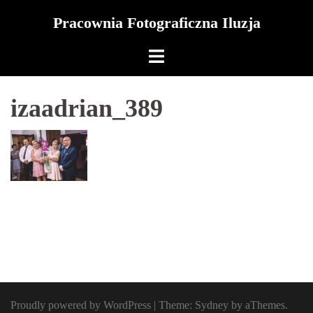
Skip
Pracownia Fotograficzna Iluzja
to
content
izaadrian_389
Proudly powered by WordPress
|
Theme:
Sydney
by aThemes.