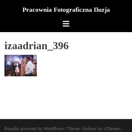
Skip
Pracownia Fotograficzna Iluzja
to
content
izaadrian_396
Proudly powered by WordPress
|
Theme:
Sydney
by aThemes.