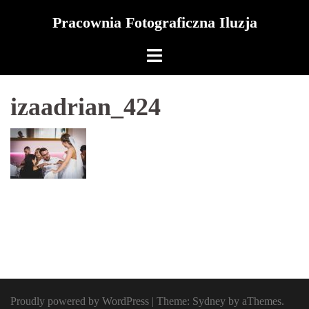
Skip
Pracownia Fotograficzna Iluzja
to
content
izaadrian_424
Proudly powered by WordPress
|
Theme:
Sydney
by aThemes.