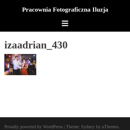
Skip
Pracownia Fotograficzna Iluzja
to
content
izaadrian_430
Proudly powered by WordPress
|
Theme:
Sydney
by aThemes.