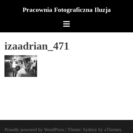
Skip
Pracownia Fotograficzna Iluzja
to
content
izaadrian_471
Proudly powered by WordPress
|
Theme:
Sydney
by aThemes.