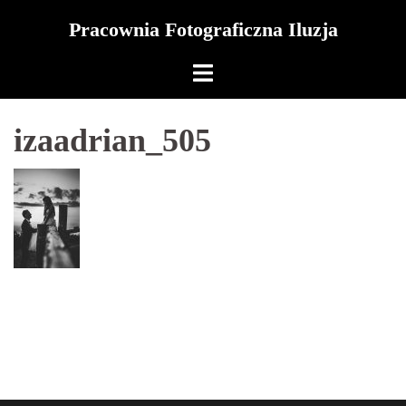
Skip
Pracownia Fotograficzna Iluzja
to
content
izaadrian_505