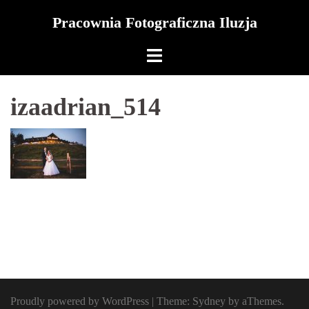
Skip
Pracownia Fotograficzna Iluzja
to
content
izaadrian_514
Proudly powered by WordPress
|
Theme:
Sydney
by aThemes.