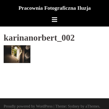
Skip
Pracownia Fotograficzna Iluzja
to
content
karinanorbert_002
Proudly powered by WordPress
|
Theme:
Sydney
by aThemes.