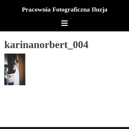
Skip
Pracownia Fotograficzna Iluzja
to
content
karinanorbert_004