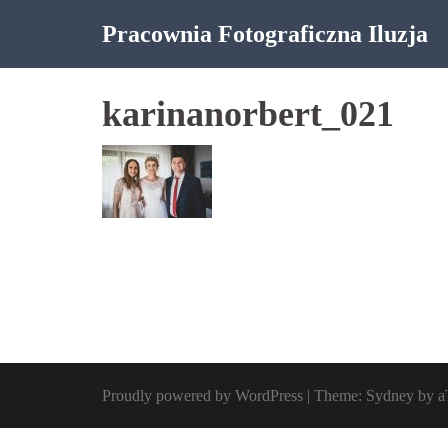
Skip
Pracownia Fotograficzna Iluzja
to
content
karinanorbert_021
Proudly powered by WordPress
|
Theme:
Sydney
by a