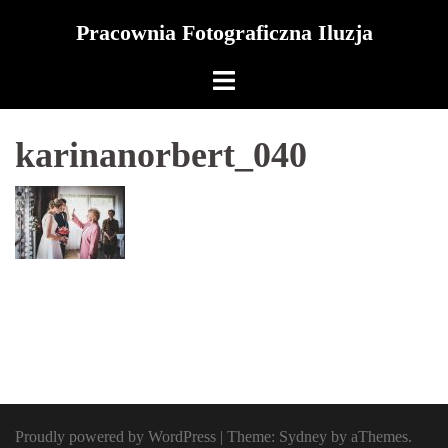
Skip
Pracownia Fotograficzna Iluzja
to
content
karinanorbert_040
Proudly powered by WordPress
|
Theme:
Sydney
by aThemes.