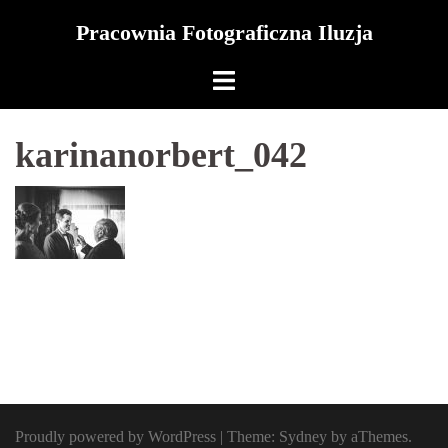
Skip
Pracownia Fotograficzna Iluzja
to
content
karinanorbert_042
Proudly powered by WordPress
|
Theme:
Sydney
by aThemes.