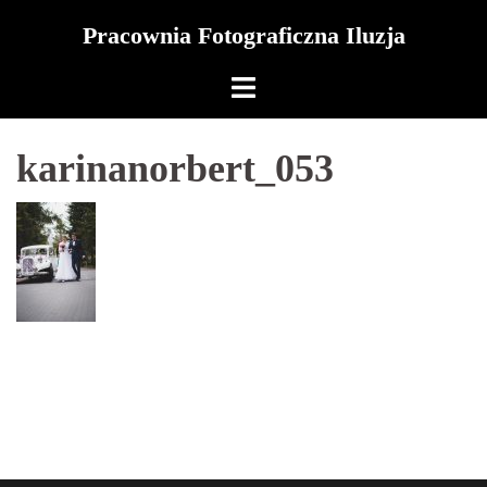
Skip
Pracownia Fotograficzna Iluzja
to
content
karinanorbert_053