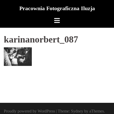
Skip
Pracownia Fotograficzna Iluzja
to
content
karinanorbert_087
Proudly powered by WordPress
|
Theme:
Sydney
by aThemes.