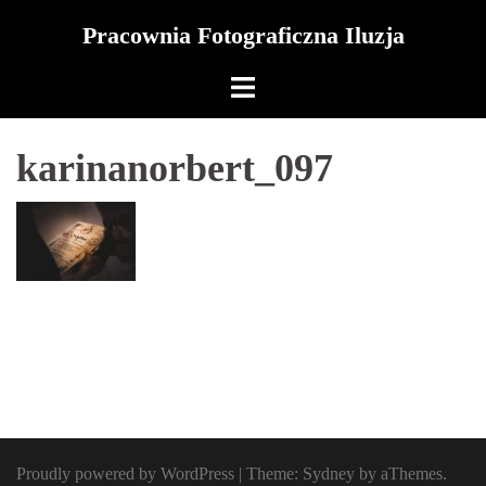
Skip
Pracownia Fotograficzna Iluzja
to
content
karinanorbert_097
Proudly powered by WordPress
|
Theme:
Sydney
by aThemes.