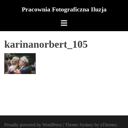
Skip
Pracownia Fotograficzna Iluzja
to
content
karinanorbert_105
Proudly powered by WordPress
|
Theme:
Sydney
by aThemes.