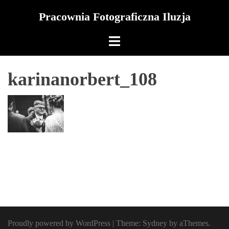
Skip
Pracownia Fotograficzna Iluzja
to
content
karinanorbert_108
Proudly powered by WordPress
|
Theme:
Sydney
by aThemes.