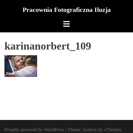
Skip
Pracownia Fotograficzna Iluzja
to
content
karinanorbert_109
Proudly powered by WordPress
|
Theme:
Sydney
by aThemes.