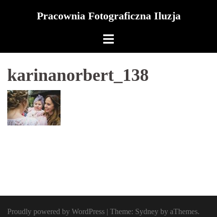
Skip
Pracownia Fotograficzna Iluzja
to
content
karinanorbert_138
Proudly powered by WordPress
|
Theme:
Sydney
by aThemes.