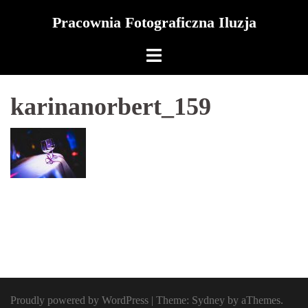
Skip
Pracownia Fotograficzna Iluzja
to
content
karinanorbert_159
Proudly powered by WordPress
|
Theme:
Sydney
by aThemes.