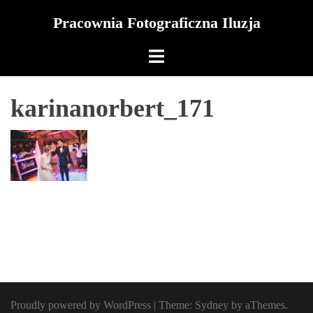
Skip
Pracownia Fotograficzna Iluzja
to
content
karinanorbert_171
Proudly powered by WordPress
|
Theme:
Sydney
by aThemes.